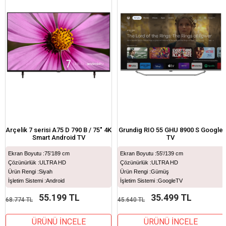
%20İndirim
%22İndirim
Arçelik 7 serisi A75 D 790 B / 75" 4K
Grundig RIO 55 GHU 8900 S Google
Smart Android TV
TV
Ekran Boyutu :
75'189 cm
Ekran Boyutu :
55'/139 cm
Çözünürlük :
ULTRA HD
Çözünürlük :
ULTRA HD
Ürün Rengi :
Siyah
Ürün Rengi :
Gümüş
İşletim Sistemi :
Android
İşletim Sistemi :
GoogleTV
55.199 TL
35.499 TL
68.774 TL
45.640 TL
ÜRÜNÜ İNCELE
ÜRÜNÜ İNCELE