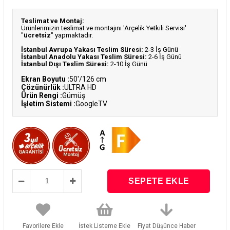
Teslimat ve Montaj:
Ürünlerimizin teslimat ve montajını 'Arçelik Yetkili Servisi'
"
ücretsiz
" yapmaktadır.
İstanbul Avrupa Yakası Teslim Süresi:
2-3 İş Günü
İstanbul Anadolu Yakası Teslim Süresi:
2-6 İş Günü
İstanbul Dışı Teslim Süresi:
2-10 İş Günü
Ekran Boyutu :
50'/126 cm
Çözünürlük :
ULTRA HD
Ürün Rengi :
Gümüş
İşletim Sistemi :
GoogleTV
Favorilere Ekle
İstek Listeme Ekle
Fiyat Düşünce Haber