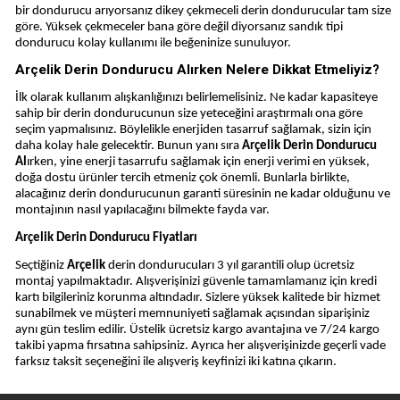
bir dondurucu arıyorsanız dikey çekmeceli derin dondurucular tam size
göre. Yüksek çekmeceler bana göre değil diyorsanız sandık tipi
dondurucu kolay kullanımı ile beğeninize sunuluyor.
Arçelik Derin Dondurucu Alırken Nelere Dikkat Etmeliyiz?
İlk olarak kullanım alışkanlığınızı belirlemelisiniz. Ne kadar kapasiteye
sahip bir derin dondurucunun size yeteceğini araştırmalı ona göre
seçim yapmalısınız. Böylelikle enerjiden tasarruf sağlamak, sizin için
daha kolay hale gelecektir. Bunun yanı sıra
Arçelik
Derin Dondurucu
Al
ırken, yine enerji tasarrufu sağlamak için enerji verimi en yüksek,
doğa dostu ürünler tercih etmeniz çok önemli. Bunlarla birlikte,
alacağınız derin dondurucunun garanti süresinin ne kadar olduğunu ve
montajının nasıl yapılacağını bilmekte fayda var.
Arçelik Derin Dondurucu Fiyatları
Seçtiğiniz
Arçelik
derin dondurucuları 3 yıl garantili olup ücretsiz
montaj yapılmaktadır. Alışverişinizi güvenle tamamlamanız için kredi
kartı bilgileriniz korunma altındadır. Sizlere yüksek kalitede bir hizmet
sunabilmek ve müşteri memnuniyeti sağlamak açısından siparişiniz
aynı gün teslim edilir. Üstelik ücretsiz kargo avantajına ve 7/24 kargo
takibi yapma fırsatına sahipsiniz. Ayrıca her alışverişinizde geçerli vade
farksız taksit seçeneğini ile alışveriş keyfinizi iki katına çıkarın.