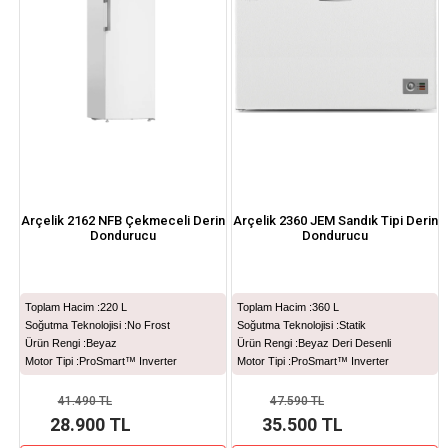
Arçelik 2162 NFB Çekmeceli Derin
Arçelik 2360 JEM Sandık Tipi Derin
Dondurucu
Dondurucu
Toplam Hacim :
220 L
Toplam Hacim :
360 L
Soğutma Teknolojisi :
No Frost
Soğutma Teknolojisi :
Statik
Ürün Rengi :
Beyaz
Ürün Rengi :
Beyaz Deri Desenli
Motor Tipi :
ProSmart™ Inverter
Motor Tipi :
ProSmart™ Inverter
41.490 TL
47.590 TL
28.900 TL
35.500 TL