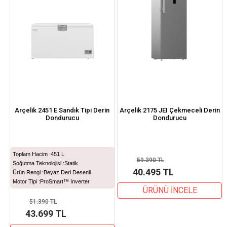
Arçelik 2451 E Sandık Tipi Derin
Arçelik 2175 JEI Çekmeceli Derin
Dondurucu
Dondurucu
Toplam Hacim :
451 L
59.390 TL
Soğutma Teknolojisi :
Statik
40.495 TL
Ürün Rengi :
Beyaz Deri Desenli
Motor Tipi :
ProSmart™ Inverter
ÜRÜNÜ İNCELE
51.390 TL
43.699 TL