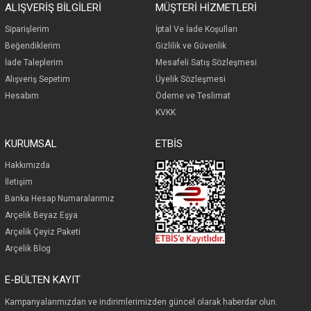
ALIŞVERİŞ BİLGİLERİ
MÜŞTERİ HİZMETLERİ
Siparişlerim
İp
tal Ve İade Koşulları
Beğendiklerim
Gizlilik ve Güvenlik
İade Taleplerim
Mesafeli Satış Sözleşmesi
Alışveriş Sepetim
Üyelik Sözleşmesi
Hesabım
Ödeme ve Teslimat
KVKK
KURUMSAL
ETBİS
Hakkımızda
İletişim
Banka Hesap Numaralarımız
Arçelik Beyaz Eşya
Arçelik Çeyiz Paketi
Arçelik Blog
E-BÜLTEN KAYIT
Kampanyalarımızdan ve indirimlerimizden güncel olarak haberdar olun.