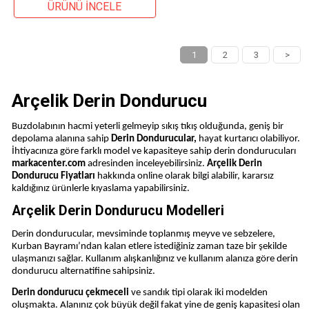
ÜRÜNÜ İNCELE
1
2
3
>
Arçelik Derin Dondurucu
Buzdolabının hacmi yeterli gelmeyip sıkış tıkış olduğunda, geniş bir
depolama alanına sahip
Derin Dondurucular,
hayat kurtarıcı olabiliyor.
İhtiyacınıza göre farklı model ve kapasiteye sahip derin dondurucuları
markacenter.com
adresinden inceleyebilirsiniz.
Arçelik
Derin
Dondurucu Fiyatları
hakkında online olarak bilgi alabilir, kararsız
kaldığınız ürünlerle kıyaslama yapabilirsiniz.
Arçelik Derin Dondurucu Modelleri
Derin dondurucular, mevsiminde toplanmış meyve ve sebzelere,
Kurban Bayramı’ndan kalan etlere istediğiniz zaman taze bir şekilde
ulaşmanızı sağlar. Kullanım alışkanlığınız ve kullanım alanıza göre derin
dondurucu alternatifine sahipsiniz.
Derin dondurucu çekmeceli
ve sandık tipi olarak iki modelden
oluşmakta. Alanınız çok büyük değil fakat yine de geniş kapasitesi olan