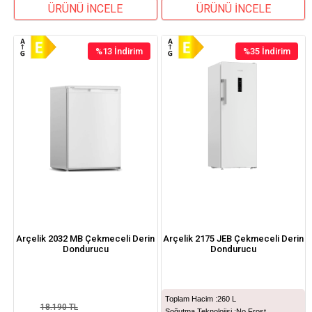
ÜRÜNÜ İNCELE
ÜRÜNÜ İNCELE
%13
İndirim
%35
İndirim
%13İndirim
%35İndirim
Arçelik 2032 MB Çekmeceli Derin
Arçelik 2175 JEB Çekmeceli Derin
Dondurucu
Dondurucu
Toplam Hacim :
260 L
18.190 TL
Soğutma Teknolojisi :
No Frost