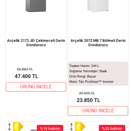
Arçelik 2172 JEI Çekmeceli Derin
Arçelik 2072 MB 7 Bölmeli Derin
Dondurucu
Dondurucu
Toplam Hacim :
244 L
56.882 TL
Soğutma Teknolojisi :
Statik
47.400 TL
Ürün Rengi :
Beyaz
Motor Tipi :
ProSmart™ Inverter
ÜRÜNÜ İNCELE
39.490 TL
23.850 TL
ÜRÜNÜ İNCELE
%19
İndirim
%25
İndirim