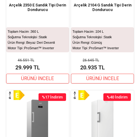
Arçelik 2350 E Sandık Tipi Derin
Arçelik 2104 G Sandık Tipi Derin
Dondurucu
Dondurucu
Toplam Hacim :
360 L
Toplam Hacim :
104 L
Soğutma Teknolojisi :
Statik
Soğutma Teknolojisi :
Statik
Ürün Rengi :
Beyaz Deri Desenli
Ürün Rengi :
Gümüş
Motor Tipi :
ProSmart™ Inverter
Motor Tipi :
ProSmart™ Inverter
46.551 TL
26.645 TL
29.999 TL
20.935 TL
ÜRÜNÜ İNCELE
ÜRÜNÜ İNCELE
%17
İndirim
%40
İndirim
%17İndirim
%40İndirim