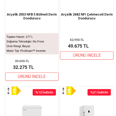
Arçelik 2053 NFB 5 Bölmeli Derin
Arçelik 2682 NFI Çekmeceli Derin
Dondurucu
Dondurucu
Toplam Hacim :
177 L
52.990 TL
Soğutma Teknolojisi :
No Frost
49.675 TL
Ürün Rengi :
Beyaz
Motor Tipi :
ProSmart™ Inverter
ÜRÜNÜ İNCELE
39.690 TL
32.275 TL
ÜRÜNÜ İNCELE
%12
İndirim
%31
İndirim
%12İndirim
%31İndirim