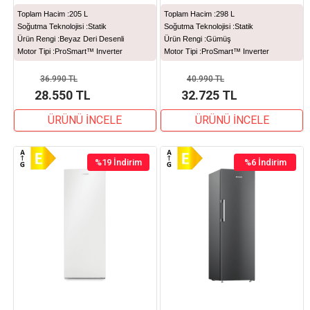
Toplam Hacim :
205 L
Toplam Hacim :
298 L
Soğutma Teknolojisi :
Statik
Soğutma Teknolojisi :
Statik
Ürün Rengi :
Beyaz Deri Desenli
Ürün Rengi :
Gümüş
Motor Tipi :
ProSmart™ Inverter
Motor Tipi :
ProSmart™ Inverter
36.990 TL
40.990 TL
28.550 TL
32.725 TL
ÜRÜNÜ İNCELE
ÜRÜNÜ İNCELE
%19
İndirim
%6
İndirim
%19İndirim
%6İndirim