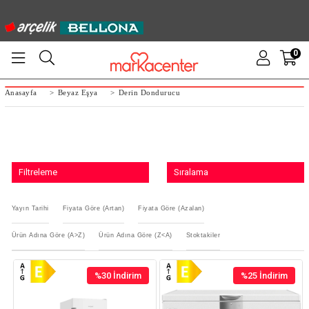
0
Anasayfa
>
Beyaz Eşya
>
Derin Dondurucu
Filtreleme
Sıralama
Yayın Tarihi
Fiyata Göre (Artan)
Fiyata Göre (Azalan)
Ürün Adına Göre (A>Z)
Ürün Adına Göre (Z<A)
Stoktakiler
%30
İndirim
%25
İndirim
%30İndirim
%25İndirim