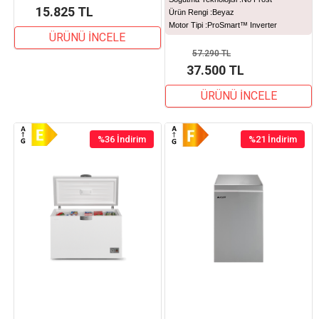
15.825 TL
Ürün Rengi :
Beyaz
Motor Tipi :
ProSmart™ Inverter
ÜRÜNÜ İNCELE
57.290 TL
37.500 TL
ÜRÜNÜ İNCELE
%36
İndirim
%21
İndirim
%36İndirim
%21İndirim