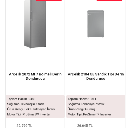
%19İndirim
%25İndirim
Arçelik 2072 MI 7 Bölmeli Derin
Arçelik 2104 GE Sandık Tipi Derin
Dondurucu
Dondurucu
Toplam Hacim :
244 L
Toplam Hacim :
104 L
Soğutma Teknolojisi :
Statik
Soğutma Teknolojisi :
Statik
Ürün Rengi :
Leke Tutmayan İnoks
Ürün Rengi :
Gümüş
Motor Tipi :
ProSmart™ Inverter
Motor Tipi :
ProSmart™ Inverter
42.790 TL
26.645 TL