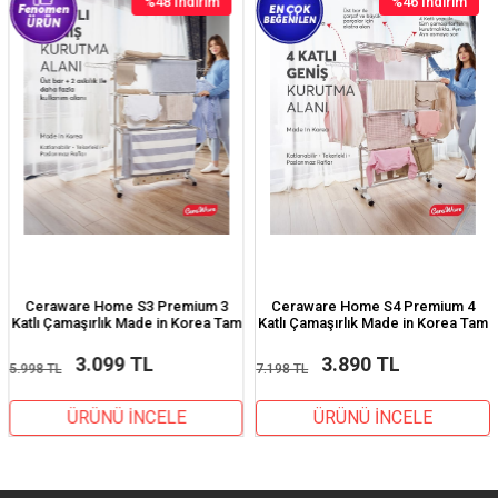
%48
İndirim
%46
İndirim
%48İndirim
%46İndirim
eraware Home S3 Premium 3
Ceraware Home S4 Premium 4
Cer
lı Çamaşırlık Made in Korea Tam
Katlı Çamaşırlık Made in Korea Tam
Kar
Katlanır Tekerlekli Çamaşır
Katlanır Tekerlekli Çamaşır
H
Kurutmalık
Kurutmalık
3.099 TL
3.890 TL
8 TL
7.198 TL
3.25
ÜRÜNÜ İNCELE
ÜRÜNÜ İNCELE