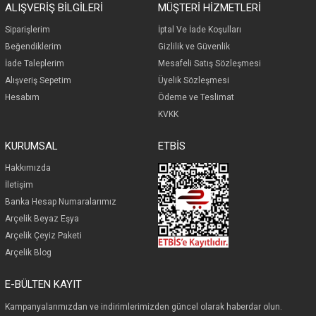
ALIŞVERİŞ BİLGİLERİ
MÜŞTERİ HİZMETLERİ
Siparişlerim
İp
tal Ve İade Koşulları
Beğendiklerim
Gizlilik ve Güvenlik
İade Taleplerim
Mesafeli Satış Sözleşmesi
Alışveriş Sepetim
Üyelik Sözleşmesi
Hesabım
Ödeme ve Teslimat
KVKK
KURUMSAL
ETBİS
Hakkımızda
İletişim
Banka Hesap Numaralarımız
Arçelik Beyaz Eşya
Arçelik Çeyiz Paketi
Arçelik Blog
E-BÜLTEN KAYIT
Kampanyalarımızdan ve indirimlerimizden güncel olarak haberdar olun.