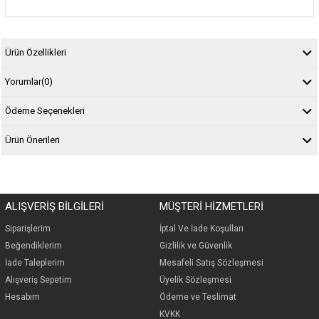
Ürün Özellikleri
Yorumlar
(0)
Ödeme Seçenekleri
Ürün Önerileri
ALIŞVERİŞ BİLGİLERİ
MÜŞTERİ HİZMETLERİ
Siparişlerim
İp
tal Ve İade Koşulları
Beğendiklerim
Gizlilik ve Güvenlik
İade Taleplerim
Mesafeli Satış Sözleşmesi
Alışveriş Sepetim
Üyelik Sözleşmesi
Hesabım
Ödeme ve Teslimat
KVKK