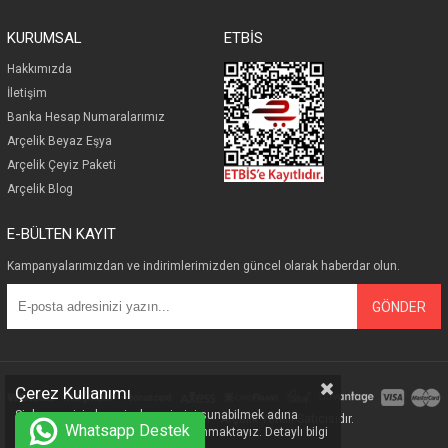
KURUMSAL
ETBİS
Hakkımızda
İletişim
Banka Hesap Numaralarımız
Arçelik Beyaz Eşya
Arçelik Çeyiz Paketi
Arçelik Blog
E-BÜLTEN KAYIT
Kampanyalarımızdan ve indirimlerimizden güncel olarak haberdar olun.
GÖNDER
Çerez Kullanımı
Sizlere en iyi alışveriş deneyimini sunabilmek adına
© 2019 Marka Center - Arçelik Yetkili Satıcısıdır.
Whatsapp Destek
sitemizde çerezler(cookies) kullanmaktayız. Detaylı bilgi